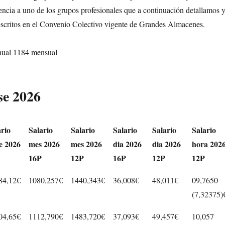
encia a uno de los grupos profesionales que a continuación detallamos 
escritos en el Convenio Colectivo vigente de Grandes Almacenes.
ual 1184 mensual
se 2026
ario
Salario
Salario
Salario
Salario
Salario
e 2026
mes 2026
mes 2026
dia 2026
dia 2026
hora 202
16P
12P
16P
12P
12P
84,12€
1080,257€
1440,343€
36,008€
48,011€
09,7650
(7,32375)
04,65€
1112,790€
1483,720€
37,093€
49,457€
10,057