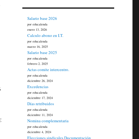
y
Salario base 2026
por educalenda
enero 13, 2026
Calculo abono en I.T.
por educalenda
marzo 16, 2025
Salario base 2025
por educalenda
febrero 2, 2025
Actas comite intercentro.
por educalenda
diciembre 26, 2024
Excedencias
6
por educalenda
diciembre 17, 2024
Días retribuidos
por educalenda
diciembre 11, 2024
€
Nomina complementaria
por educalenda
diciembre 4, 2024
Elecciones sindicales Documentación