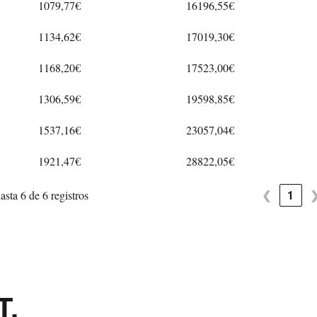
1079,77€
16196,55€
1134,62€
17019,30€
1168,20€
17523,00€
1306,59€
19598,85€
1537,16€
23057,04€
1921,47€
28822,05€
❮
1
sta 6 de 6 registros
T.