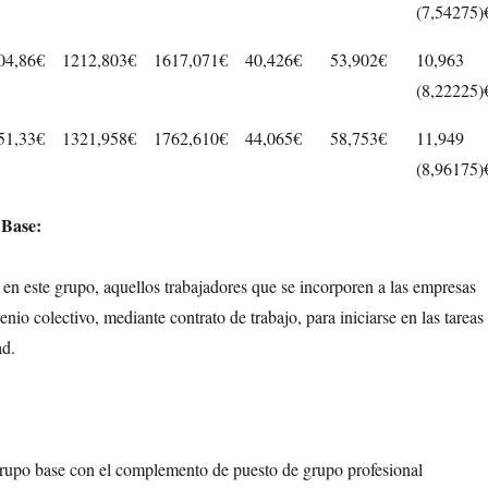
(7,54275)
04,86€
1212,803€
1617,071€
40,426€
53,902€
10,963
(8,22225)
51,33€
1321,958€
1762,610€
44,065€
58,753€
11,949
(8,96175)
 Base:
en este grupo, aquellos trabajadores que se incorporen a las empresas
enio colectivo, mediante contrato de trabajo, para iniciarse en las tareas
ad.
 grupo base con el complemento de puesto de grupo profesional