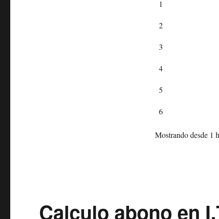
1
2
3
4
5
6
Mostrando desde 1 ha
Calculo abono en I.