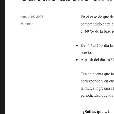
Publicado
marzo 16, 2025
En el caso de que d
el
Categorías
Nominas
comprendido entre el
60 %
el
de la base r
Del 4.º al 15.º día l
previo.
A partir del día 16.
Ten en cuenta que lo
corresponde y en otr
la mutua ingresará e
periodicidad que los 
¿Sabías que…?